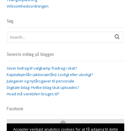
Virksomhedsordningen
Søg
Seneste indlæg på bloggen
Giver bidrag til valgkamp fradrag i skat?
Kapitalejerlån (aktionærlån): Lovligt eller ulovligt?
Julegaver og nytårsgaver til personale
Digitale bilag: Hvilke bilag skal uploades?
Hvad må varebilen bruges til?
Facebook
Accepter venligst analytics cookies for at få adgang til dette