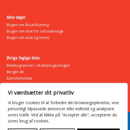
Mine bøger
Bogen om årsafslutning
Bogen om skat for selvstændige
Bogen om skat og moms
Øvrige faglige links
Beløbsgrænser i skattelovgivningen
Borger.dk
Ejendomsdata
Vækstfonden
Virk.dk – Virksomhedernes indgang
Vi værdsætter dit privatliv
Virksomhedsguiden
Vi bruger cookies til at forbedre din browsingoplevelse, vise
personligt tilpassede annoncer eller indhold og analysere
vores trafik. Ved at klikke på "Accepter alle", accepterer du
© 2026 Revision i København – Hjælp til regnskab. All Rights
vores brug af cookies.
Reserved.