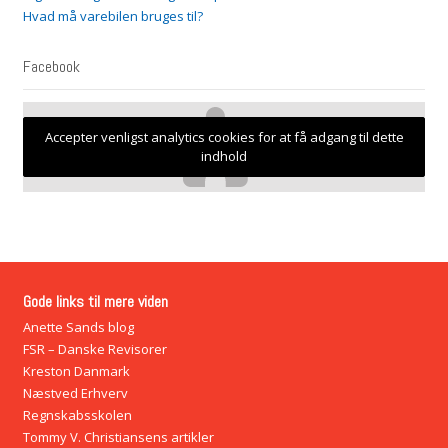
Hvad må varebilen bruges til?
Facebook
Accepter venligst analytics cookies for at få adgang til dette
indhold
Gode links til mere viden
Anette Sands blog
FSR – Danske Revisorer
Kreston Danmark
Næstved Erhverv
Regnskabsskolen
Tommy V. Christiansens artikler