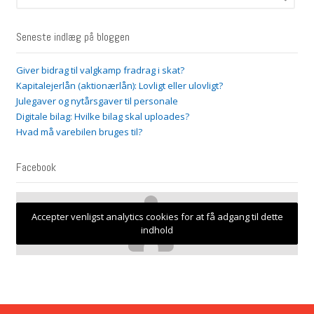
Seneste indlæg på bloggen
Giver bidrag til valgkamp fradrag i skat?
Kapitalejerlån (aktionærlån): Lovligt eller ulovligt?
Julegaver og nytårsgaver til personale
Digitale bilag: Hvilke bilag skal uploades?
Hvad må varebilen bruges til?
Facebook
Accepter venligst analytics cookies for at få adgang til dette
indhold