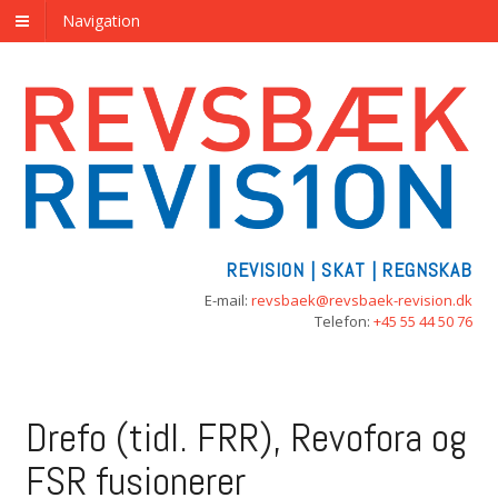
Navigation
REVISION | SKAT | REGNSKAB
E-mail:
revsbaek@revsbaek-revision.dk
Telefon:
+45 55 44 50 76
Drefo (tidl. FRR), Revofora og
FSR fusionerer