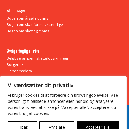
Mine bøger
Bogen om årsafslutning
Bogen om skat for selvstændige
Bogen om skat og moms
Øvrige faglige links
Beløbsgrænser i skattelovgivningen
Borger.dk
Ejendomsdata
Vækstfonden
Virk.dk – Virksomhedernes indgang
Vi værdsætter dit privatliv
Virksomhedsguiden
Vi bruger cookies til at forbedre din browsingoplevelse, vise
personligt tilpassede annoncer eller indhold og analysere
vores trafik. Ved at klikke på "Accepter alle", accepterer du
© 2026 Revision i København – Hjælp til regnskab. All Rights
vores brug af cookies.
Reserved.
E-mail:
revsbaek@revsbaek-revision.dk
Tilpas
Afvis alle
Accepter alle
·