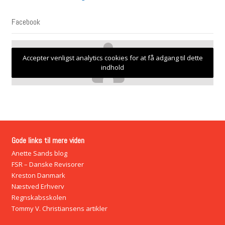
Facebook
Accepter venligst analytics cookies for at få adgang til dette
indhold
Gode links til mere viden
Anette Sands blog
FSR – Danske Revisorer
Kreston Danmark
Næstved Erhverv
Regnskabsskolen
Tommy V. Christiansens artikler