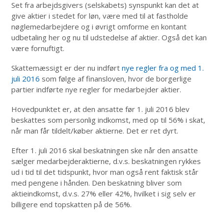
Set fra arbejdsgivers (selskabets) synspunkt kan det at
give aktier i stedet for løn, være med til at fastholde
nøglemedarbejdere og i øvrigt omforme en kontant
udbetaling her og nu til udstedelse af aktier. Også det kan
være fornuftigt.
Skattemæssigt er der nu indført
nye regler fra og med 1.
juli 2016
som følge af finansloven, hvor de borgerlige
partier indførte nye regler for medarbejder aktier.
Hovedpunktet er, at den ansatte før 1. juli 2016 blev
beskattes som personlig indkomst, med op til 56% i skat,
når man får tildelt/køber aktierne. Det er ret dyrt.
Efter 1. juli 2016 skal beskatningen ske når den ansatte
sælger medarbejderaktierne, d.v.s. beskatningen rykkes
ud i tid til det tidspunkt, hvor man også rent faktisk står
med pengene i hånden. Den beskatning bliver som
aktieindkomst, d.v.s. 27% eller 42%, hvilket i sig selv er
billigere end topskatten på de 56%.