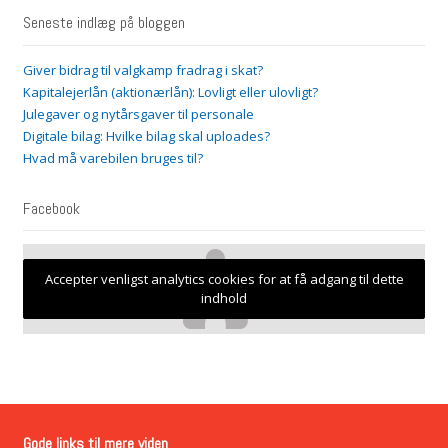
Seneste indlæg på bloggen
Giver bidrag til valgkamp fradrag i skat?
Kapitalejerlån (aktionærlån): Lovligt eller ulovligt?
Julegaver og nytårsgaver til personale
Digitale bilag: Hvilke bilag skal uploades?
Hvad må varebilen bruges til?
Facebook
Accepter venligst analytics cookies for at få adgang til dette
indhold
Gode links til mere viden