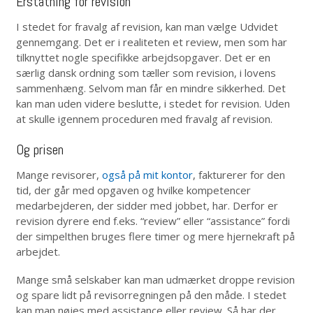
Erstatning for revision
I stedet for fravalg af revision, kan man vælge Udvidet
gennemgang. Det er i realiteten et review, men som har
tilknyttet nogle specifikke arbejdsopgaver. Det er en
særlig dansk ordning som tæller som revision, i lovens
sammenhæng. Selvom man får en mindre sikkerhed. Det
kan man uden videre beslutte, i stedet for revision. Uden
at skulle igennem proceduren med fravalg af revision.
Og prisen
Mange revisorer,
også på mit kontor
, fakturerer for den
tid, der går med opgaven og hvilke kompetencer
medarbejderen, der sidder med jobbet, har. Derfor er
revision dyrere end f.eks. “review” eller “assistance” fordi
der simpelthen bruges flere timer og mere hjernekraft på
arbejdet.
Mange små selskaber kan man udmærket droppe revision
og spare lidt på revisorregningen på den måde. I stedet
kan man nøjes med assistance eller review. Så har der