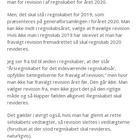
man for revision i af regnskabet for året 2020.
Men, det skal stå i regnskabet for 2019, som
præsenteres på generalforsamlingen i foråret 2020. Man
kan ikke midt i regnskabsåret, vælge at fravælge revision.
Hvis ikke man i regnskab 2019 har skrevet at man har
fravalgt revision fremadrettet så skal regnskab 2020
revideres.
Jeg ser fra tid til anden i regnskaber, at der står
“Årsregnskabet for det indeværende regnskabsår,
opfylder betingelserne for fravalg af revision,” men hvor
man ikke har fravalgt revision året før. Den går ikke. Man
vælger revision fra, men ikke gjort det på den rigtige
måde og så klapper fælden alligevel: Regnskabet skal
revideres.
Det gælder i øvrigt også, hvis man har glemt at rette
selskabets vedtægter, så revision slettes i vedtægterne
(forudsat at der stod regnskabet skal revideres,
naturligvis).