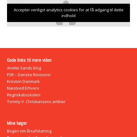
Accepter venligst analytics cookies for at få adgang til dette
indhold
Gode links til mere viden
Anette Sands blog
FSR – Danske Revisorer
Kreston Danmark
Næstved Erhverv
Regnskabsskolen
Tommy V. Christiansens artikler
Mine bøger
Bogen om årsafslutning