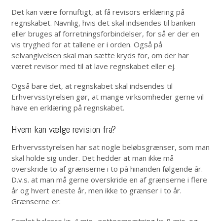
Det kan være fornuftigt, at få revisors erklæring på
regnskabet. Navnlig, hvis det skal indsendes til banken
eller bruges af forretningsforbindelser, for så er der en
vis tryghed for at tallene er i orden. Også på
selvangivelsen skal man sætte kryds for, om der har
været revisor med til at lave regnskabet eller ej.
Også bare det, at regnskabet skal indsendes til
Erhvervsstyrelsen gør, at mange virksomheder gerne vil
have en erklæring på regnskabet.
Hvem kan vælge revision fra?
Erhvervsstyrelsen har sat nogle beløbsgrænser, som man
skal holde sig under. Det hedder at man ikke må
overskride to af grænserne i to på hinanden følgende år.
D.v.s. at man må gerne overskride en af grænserne i flere
år og hvert eneste år, men ikke to grænser i to år.
Grænserne er:
Samlet balance kr. 4 mio., nettoomsætning kr. 8 mio. og