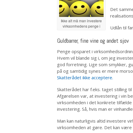
Det samme 
realisation
Ikke alt må man investere
virksomhedens penge i
Udlån til f
Guldbarrer, fine vine og andet sjov
Penge opsparet i virksomhedsordningen
Hvem vil blande sig i, om jeg invest
god forretning. Lige som smykker, 
på og samtidig synes er mere mors
Skatterådet ikke acceptere.
Skatterådet har f.eks. taget stilling t
Afgørelsen var, at investering i vin 
virksomheden i det konkrete tilfælde
investering. Så, hvis man er vinhandl
Man kan naturligvis altid investere 
virksomheden at gøre. Det kan være 