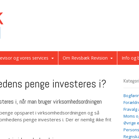
evisor og vores services
Om Revsbæk Revision
Info og 
dens penge investeres i?
Kategor
Bogføri
teres i, når man bruger virksomhedsordningen
Forældr
Fravalg 
 penge opsparet i virksomhedsordningen og så
Moms og
hedens penge investeres i. Der er nemlig ikke frit
Øvrige 
Persons
Regnsk