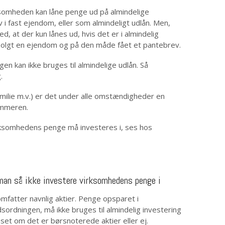
rksomheden kan låne penge ud på almindelige
 i fast ejendom, eller som almindeligt udlån. Men,
 at der kun lånes ud, hvis det er i almindelig
 solgt en ejendom og på den måde fået et pantebrev.
n kan ikke bruges til almindelige udlån. Så
.
amilie m.v.) er det under alle omstændigheder en
ammeren.
rksomhedens penge må investeres i, ses hos
an så ikke investere virksomhedens penge i
omfatter navnlig aktier. Penge opsparet i
ordningen, må ikke bruges til almindelig investering
anset om det er børsnoterede aktier eller ej.