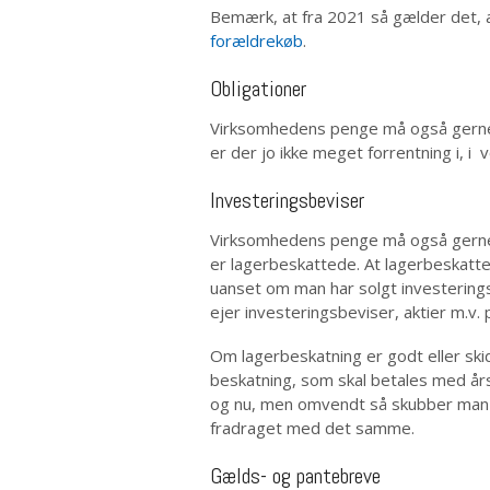
Bemærk, at fra 2021 så gælder det, 
forældrekøb
.
Obligationer
Virksomhedens penge må også gerne i
er der jo ikke meget forrentning i, i
Investeringsbeviser
Virksomhedens penge må også gerne i
er lagerbeskattede. At lagerbeskatte
uanset om man har solgt investeringsb
ejer investeringsbeviser, aktier m.v.
Om lagerbeskatning er godt eller skid
beskatning, som skal betales med år
og nu, men omvendt så skubber man i
fradraget med det samme.
Gælds- og pantebreve