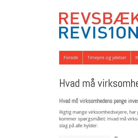
Forside
Timepris og ydelser
R
Hvad må virksomhe
Hvad må virksomhedens penge inves
Rigtig mange virksomhedsejere, har
kommer spørgsmålet: Hvad må virksom
slag på alle hylder.