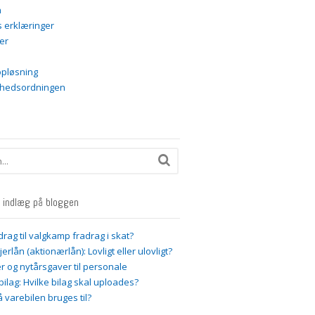
n
s erklæringer
er
pløsning
hedsordningen
 indlæg på bloggen
drag til valgkamp fradrag i skat?
erlån (aktionærlån): Lovligt eller ulovligt?
r og nytårsgaver til personale
 bilag: Hvilke bilag skal uploades?
varebilen bruges til?