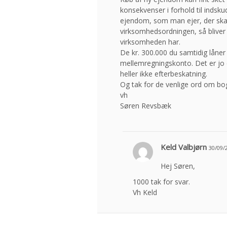
konsekvenser i forhold til indsk
ejendom, som man ejer, der skal
virksomhedsordningen, så bliver 
virksomheden har.
De kr. 300.000 du samtidig låner
mellemregningskonto. Det er jo et
heller ikke efterbeskatning.
Og tak for de venlige ord om b
vh
Søren Revsbæk
Keld Valbjørn
30/09/
Hej Søren,
1000 tak for svar.
Vh Keld