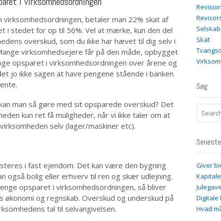
aret i virksomhedsordningen
Revisio
Revisor
 virksomhedsordningen, betaler man 22% skat af
Selskab
 i stedet for op til 56%. Vel at mærke, kun den del
Skat
edens overskud, som du ikke har hævet til dig selv i
Tvangso
 Mange virksomhedsejere får på den måde, opbygget
Virksom
ge opsparet i virksomhedsordningen over årene og
 det jo ikke sagen at have pengene stående i banken
rente.
Søg
kan man så gøre med sit opsparede overskud? Det
igheden kun ret få muligheder, når vi ikke taler om at
 virksomheden selv (lager/maskiner etc).
Seneste
teres i fast ejendom. Det kan være den bygning
Giver bi
 også bolig eller erhverv til ren og skær udlejning.
Kapitalej
enge opsparet i virksomhedsordningen, så bliver
Julegave
s økonomi og regnskab. Overskud og underskud på
Digitale
irksomhedens tal til selvangivelsen.
Hvad må 