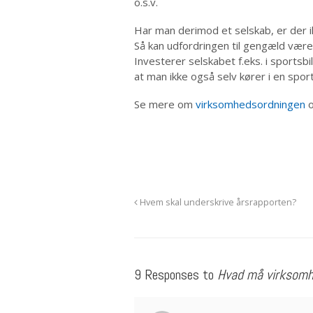
o.s.v.
Har man derimod et selskab, er der ikk
Så kan udfordringen til gengæld være
Investerer selskabet f.eks. i sports
at man ikke også selv kører i en spo
Se mere om
virksomhedsordningen
Hvem skal underskrive årsrapporten?
9 Responses to
Hvad må virksomh