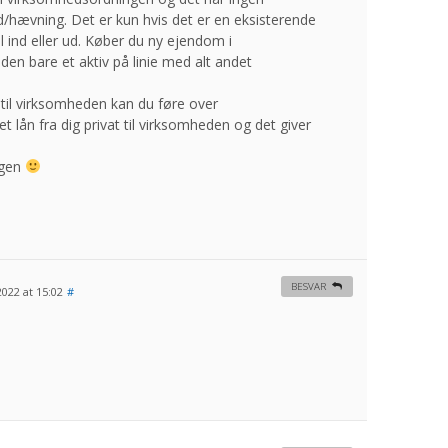
ud/hævning. Det er kun hvis det er en eksisterende
 ind eller ud. Køber du ny ejendom i
den bare et aktiv på linie med alt andet
 til virksomheden kan du føre over
 lån fra dig privat til virksomheden og det giver
ogen
BESVAR
2022 at 15:02
#