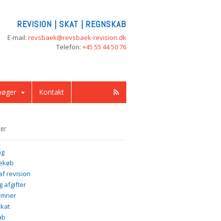
REVISION | SKAT | REGNSKAB
E-mail:
revsbaek@revsbaek-revision.dk
Telefon:
+45 55 44 50 76
bøger
Kontakt
ier
ng
ekøb
af revision
 afgifter
emner
kat
ab